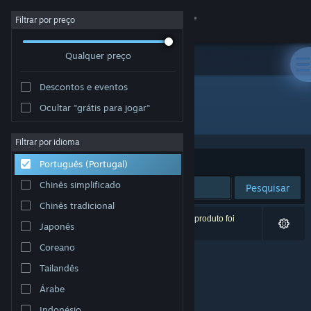
Iniciar sessão
Filtrar por preço
Qualquer preço
Loja
Descontos e eventos
Comunidade
Ocultar "grátis para jogar"
Editora: TECHNICAL ARTS
Sobre
Filtrar por idioma
Ordenar por
Relevância
Português (Portugal)
Apoio
Chinês simplificado
Pesquisar
Chinês tradicional
Alterar idioma
0 resultados correspondentes à tua pesquisa. 1 produto foi
Japonês
excluído com base nas tuas preferências.
Instala a app móvel do Steam
Coreano
Tailandês
Ver versão para computadores
Árabe
Indonésio