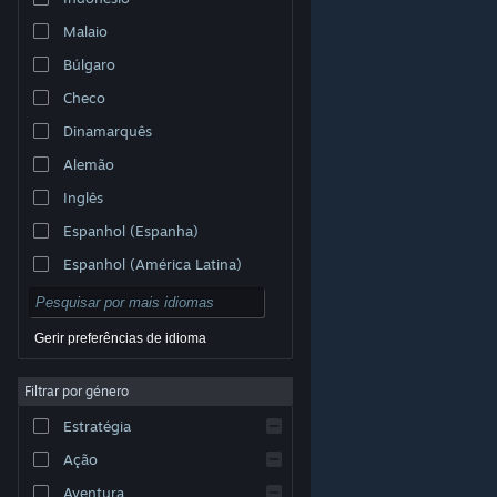
Malaio
Búlgaro
Checo
Dinamarquês
Alemão
Inglês
Espanhol (Espanha)
Espanhol (América Latina)
Gerir preferências de idioma
Filtrar por género
© Valve Corporation. Todos os direitos reservados.
Todas as marcas comerciais são propriedade dos
Estratégia
respetivos proprietários nos E.U.A. e outros países.
Política de Privacidade
|
Termos legais
|
Acessibilidade
|
Acordo de Subscrição Steam
|
Ação
Reembolsos
|
Cookies
Aventura