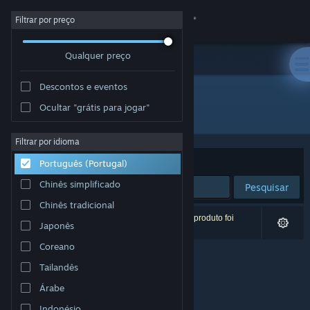
Iniciar sessão
Filtrar por preço
Qualquer preço
Loja
Descontos e eventos
Comunidade
Ocultar "grátis para jogar"
Editora: PodPal Games
Sobre
Filtrar por idioma
Ordenar por
Relevância
Português (Portugal)
Apoio
Chinês simplificado
Pesquisar
Chinês tradicional
Alterar idioma
0 resultados correspondentes à tua pesquisa. 1 produto foi
Japonês
excluído com base nas tuas preferências.
Instala a app móvel do Steam
Coreano
Tailandês
Ver versão para computadores
Árabe
Indonésio