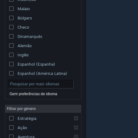
Malaio
Búlgaro
Checo
Dinamarquês
Alemão
Inglês
Espanhol (Espanha)
Espanhol (América Latina)
Gerir preferências de idioma
Filtrar por género
© Valve Corporation. Todos os direitos reservados.
Todas as marcas comerciais são propriedade dos
Estratégia
respetivos proprietários nos E.U.A. e outros países.
Política de Privacidade
|
Termos legais
|
Acessibilidade
|
Acordo de Subscrição Steam
|
Ação
Reembolsos
|
Cookies
Aventura