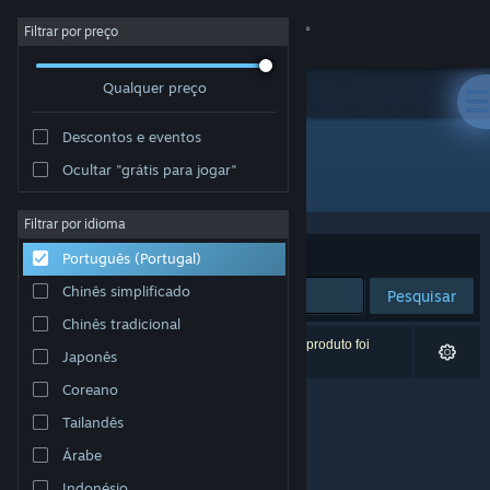
Iniciar sessão
Filtrar por preço
Qualquer preço
Loja
Descontos e eventos
Comunidade
Ocultar "grátis para jogar"
Editora: PixelShorts
Sobre
Filtrar por idioma
Ordenar por
Relevância
Português (Portugal)
Apoio
Chinês simplificado
Pesquisar
Chinês tradicional
Alterar idioma
0 resultados correspondentes à tua pesquisa. 1 produto foi
Japonês
excluído com base nas tuas preferências.
Instala a app móvel do Steam
Coreano
Tailandês
Ver versão para computadores
Árabe
Indonésio