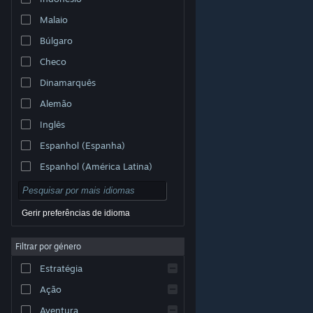
Malaio
Búlgaro
Checo
Dinamarquês
Alemão
Inglês
Espanhol (Espanha)
Espanhol (América Latina)
Gerir preferências de idioma
Filtrar por género
© Valve Corporation. Todos os direitos reservados.
Todas as marcas comerciais são propriedade dos
Estratégia
respetivos proprietários nos E.U.A. e outros países.
Política de Privacidade
|
Termos legais
|
Acessibilidade
|
Acordo de Subscrição Steam
|
Ação
Reembolsos
|
Cookies
Aventura