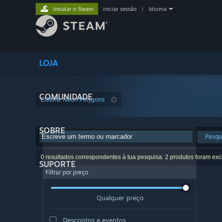
Instalar o Steam
iniciar sessão
|
Idioma
LOJA
COMUNIDADE
Editora: Neon Polygons
SOBRE
Pesqu
0 resultados correspondentes à tua pesquisa. 2 produtos foram exc
SUPORTE
Filtrar por preço
Qualquer preço
Descontos e eventos