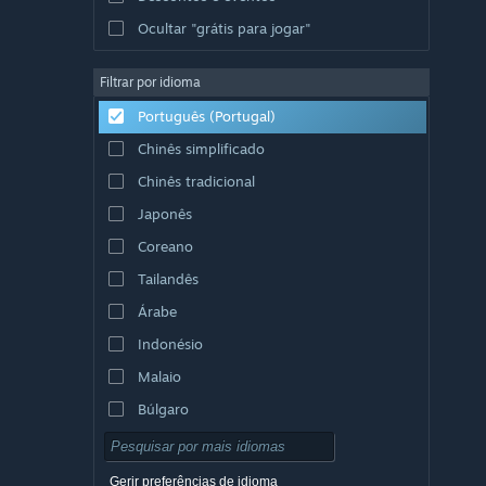
Ocultar "grátis para jogar"
Filtrar por idioma
Português (Portugal)
Chinês simplificado
Chinês tradicional
Japonês
Coreano
Tailandês
Árabe
Indonésio
Malaio
Búlgaro
Checo
Dinamarquês
Gerir preferências de idioma