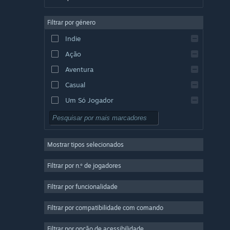
Alemão
Filtrar por género
Inglês
Indie
Espanhol (Espanha)
Ação
Espanhol (América Latina)
Aventura
Casual
Um Só Jogador
Simulação
RPG
Mostrar tipos selecionados
Estratégia
2D
Filtrar por n.º de jogadores
Acesso Antecipado
Filtrar por funcionalidade
3D
Filtrar por compatibilidade com comando
Grátis para Jogar
Boa Atmosfera
Filtrar por opção de acessibilidade