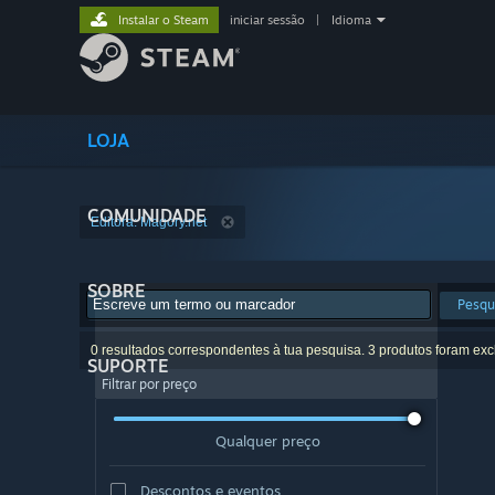
Instalar o Steam
iniciar sessão
|
Idioma
LOJA
COMUNIDADE
Editora: Magory.net
SOBRE
Pesqu
0 resultados correspondentes à tua pesquisa. 3 produtos foram exc
SUPORTE
Filtrar por preço
Qualquer preço
Descontos e eventos