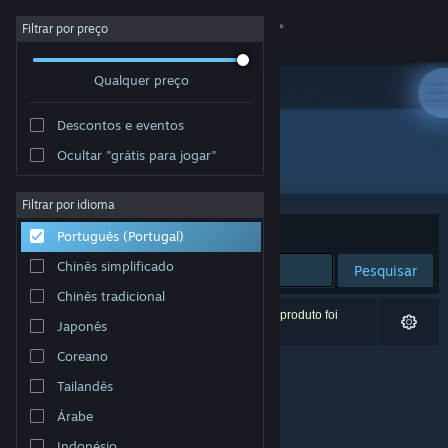
Iniciar sessão
Filtrar por preço
Qualquer preço
Loja
Descontos e eventos
Comunidade
Ocultar "grátis para jogar"
Editora: Kepler Project
Sobre
Filtrar por idioma
Ordenar por
Relevância
Português (Portugal)
Apoio
Chinês simplificado
Pesquisar
Chinês tradicional
Alterar idioma
0 resultados correspondentes à tua pesquisa. 1 produto foi
Japonês
excluído com base nas tuas preferências.
Instala a app móvel do Steam
Coreano
Tailandês
Ver versão para computadores
Árabe
Indonésio