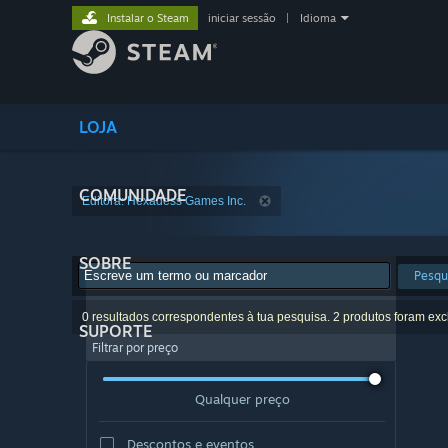
Instalar o Steam
iniciar sessão
|
Idioma
LOJA
COMUNIDADE
Editora: Hexadess Games Inc.
SOBRE
Pesqu
0 resultados correspondentes à tua pesquisa. 2 produtos foram exc
SUPORTE
Filtrar por preço
Qualquer preço
Descontos e eventos