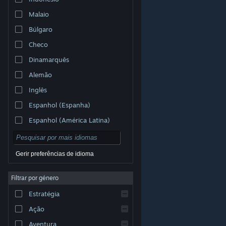
Malaio
Búlgaro
Checo
Dinamarquês
Alemão
Inglês
Espanhol (Espanha)
Espanhol (América Latina)
Gerir preferências de idioma
Filtrar por género
© Valve Corporation. Todos os direitos reservados.
Todas as marcas comerciais são propriedade dos
Estratégia
respetivos proprietários nos E.U.A. e outros países.
Política de Privacidade
|
Termos legais
|
Acessibilidade
|
Acordo de Subscrição Steam
|
Ação
Reembolsos
|
Cookies
Aventura