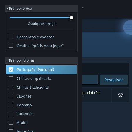
Iniciar sessão
Filtrar por preço
Qualquer preço
Loja
Descontos e eventos
Comunidade
Ocultar "grátis para jogar"
Editora: Hazy mist Studio
Sobre
Filtrar por idioma
Ordenar por
Relevância
Português (Portugal)
Apoio
Chinês simplificado
Pesquisar
Chinês tradicional
Alterar idioma
0 resultados correspondentes à tua pesquisa. 1 produto foi
Japonês
excluído com base nas tuas preferências.
Instala a app móvel do Steam
Coreano
Tailandês
Ver versão para computadores
Árabe
Indonésio