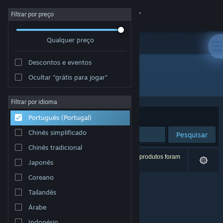
Iniciar sessão
Filtrar por preço
Qualquer preço
Loja
Descontos e eventos
Comunidade
Ocultar "grátis para jogar"
Editora: Glitchr Studio
Sobre
Filtrar por idioma
Ordenar por
Relevância
Português (Portugal)
Apoio
Chinês simplificado
Pesquisar
Chinês tradicional
Alterar idioma
0 resultados correspondentes à tua pesquisa. 3 produtos foram
Japonês
excluídos com base nas tuas preferências.
Instala a app móvel do Steam
Coreano
Tailandês
Ver versão para computadores
Árabe
Indonésio