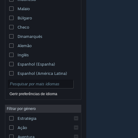
Malaio
Búlgaro
Checo
Dinamarquês
Alemão
Inglês
Espanhol (Espanha)
Espanhol (América Latina)
Gerir preferências de idioma
Filtrar por género
© Valve Corporation. Todos os direitos reservados.
Todas as marcas comerciais são propriedade dos
Estratégia
respetivos proprietários nos E.U.A. e outros países.
Política de Privacidade
|
Termos legais
|
Acessibilidade
|
Acordo de Subscrição Steam
|
Ação
Reembolsos
|
Cookies
Aventura