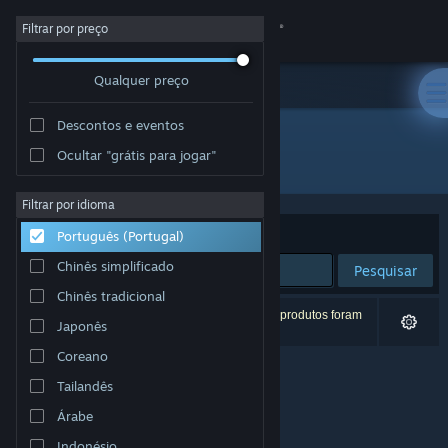
Iniciar sessão
Filtrar por preço
Qualquer preço
Loja
Descontos e eventos
Comunidade
Ocultar "grátis para jogar"
Editora: 黒子ラボ
Sobre
Filtrar por idioma
Ordenar por
Relevância
Português (Portugal)
Apoio
Chinês simplificado
Pesquisar
Chinês tradicional
Alterar idioma
0 resultados correspondentes à tua pesquisa. 6 produtos foram
Japonês
excluídos com base nas tuas preferências.
Instala a app móvel do Steam
Coreano
Tailandês
Ver versão para computadores
Árabe
Indonésio