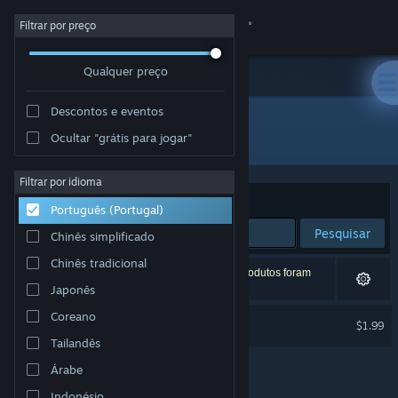
Iniciar sessão
Filtrar por preço
Qualquer preço
Loja
Descontos e eventos
Comunidade
Todos os produtos
Ocultar "grátis para jogar"
Sobre
Filtrar por idioma
Ordenar por
Relevância
Português (Portugal)
Apoio
Pesquisar
Chinês simplificado
Chinês tradicional
Alterar idioma
1 resultado correspondente à tua pesquisa. 4 produtos foram
excluídos com base nas tuas preferências.
Japonês
Instala a app móvel do Steam
Coreano
Tribloos 3 Soundtrack
$1.99
Tailandês
Ver versão para computadores
Árabe
Indonésio