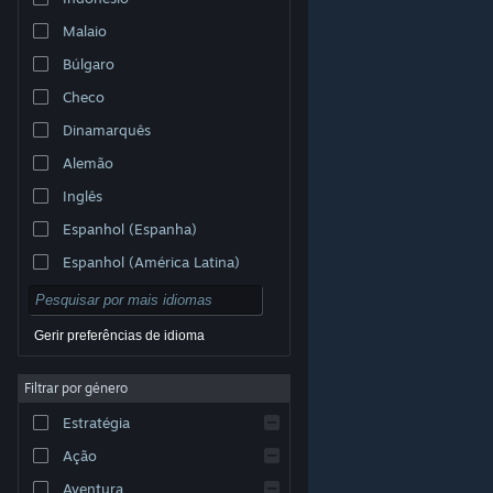
Malaio
Búlgaro
Checo
Dinamarquês
Alemão
Inglês
Espanhol (Espanha)
Espanhol (América Latina)
Gerir preferências de idioma
Filtrar por género
© Valve Corporation. Todos os direitos reservados.
Todas as marcas comerciais são propriedade dos
Estratégia
respetivos proprietários nos E.U.A. e outros países.
Política de Privacidade
|
Termos legais
|
Acessibilidade
|
Acordo de Subscrição Steam
|
Ação
Reembolsos
|
Cookies
Aventura