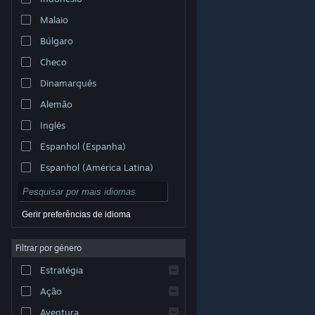
Malaio
Búlgaro
Checo
Dinamarquês
Alemão
Inglês
Espanhol (Espanha)
Espanhol (América Latina)
Gerir preferências de idioma
Filtrar por género
© Valve Corporation. Todos os direitos reservados.
Todas as marcas comerciais são propriedade dos
Estratégia
respetivos proprietários nos E.U.A. e outros países.
Política de Privacidade
|
Termos legais
|
Acessibilidade
|
Acordo de Subscrição Steam
|
Ação
Reembolsos
|
Cookies
Aventura