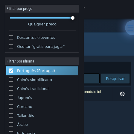
Iniciar sessão
Filtrar por preço
Qualquer preço
Loja
Descontos e eventos
Comunidade
Todos os produtos
Ocultar "grátis para jogar"
Sobre
Filtrar por idioma
Ordenar por
Relevância
Português (Portugal)
Apoio
Pesquisar
Chinês simplificado
Chinês tradicional
Alterar idioma
0 resultados correspondentes à tua pesquisa. 1 produto foi
excluído com base nas tuas preferências.
Japonês
Instala a app móvel do Steam
Coreano
Tailandês
Ver versão para computadores
Árabe
Indonésio