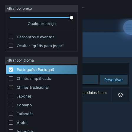
Iniciar sessão
Filtrar por preço
Qualquer preço
Loja
Descontos e eventos
Comunidade
Ocultar "grátis para jogar"
Developer: Zero Sum Games
Sobre
Filtrar por idioma
Ordenar por
Relevância
Português (Portugal)
Apoio
Chinês simplificado
Pesquisar
Chinês tradicional
Alterar idioma
0 resultados correspondentes à tua pesquisa. 8 produtos foram
Japonês
excluídos com base nas tuas preferências.
Instala a app móvel do Steam
Coreano
Tailandês
Ver versão para computadores
Árabe
Indonésio