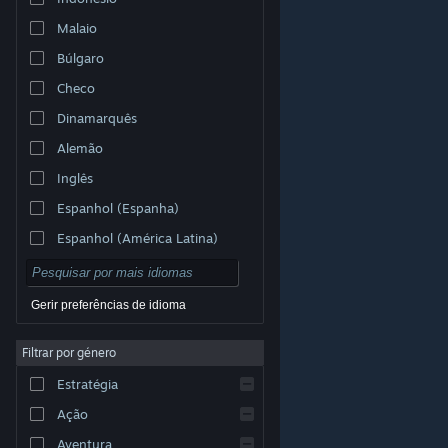
Malaio
Búlgaro
Checo
Dinamarquês
Alemão
Inglês
Espanhol (Espanha)
Espanhol (América Latina)
Gerir preferências de idioma
Filtrar por género
© Valve Corporation. Todos os direitos reservados.
Todas as marcas comerciais são propriedade dos
Estratégia
respetivos proprietários nos E.U.A. e outros países.
Política de Privacidade
|
Termos legais
|
Acessibilidade
|
Acordo de Subscrição Steam
|
Ação
Reembolsos
|
Cookies
Aventura