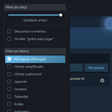
Iniciar sessão
Filtrar por preço
Qualquer preço
Loja
Descontos e eventos
Comunidade
Ocultar "grátis para jogar"
Developer: Wronghut
Sobre
Filtrar por idioma
Ordenar por
Relevância
Português (Portugal)
Apoio
Chinês simplificado
Pesquisar
Chinês tradicional
Alterar idioma
0 resultados correspondentes à tua pesquisa. 1 produto foi
Japonês
excluído com base nas tuas preferências.
Instala a app móvel do Steam
Coreano
Tailandês
Ver versão para computadores
Árabe
Indonésio