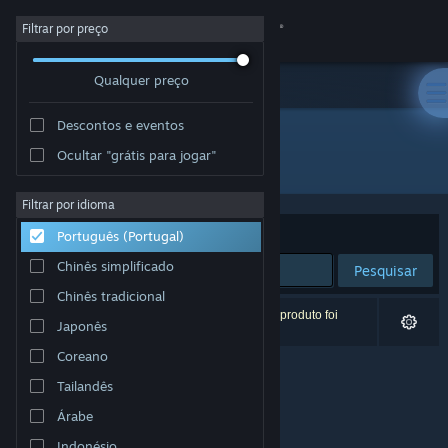
Iniciar sessão
Filtrar por preço
Qualquer preço
Loja
Descontos e eventos
Comunidade
Ocultar "grátis para jogar"
Developer: Victoria Werner
Sobre
Filtrar por idioma
Ordenar por
Relevância
Português (Portugal)
Apoio
Chinês simplificado
Pesquisar
Chinês tradicional
Alterar idioma
0 resultados correspondentes à tua pesquisa. 1 produto foi
Japonês
excluído com base nas tuas preferências.
Instala a app móvel do Steam
Coreano
Tailandês
Ver versão para computadores
Árabe
Indonésio