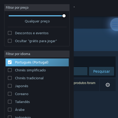
Iniciar sessão
Filtrar por preço
Qualquer preço
Loja
Descontos e eventos
Comunidade
Ocultar "grátis para jogar"
Developer: Unbroken Studios
Sobre
Filtrar por idioma
Ordenar por
Relevância
Português (Portugal)
Apoio
Chinês simplificado
Pesquisar
Chinês tradicional
Alterar idioma
0 resultados correspondentes à tua pesquisa. 2 produtos foram
Japonês
excluídos com base nas tuas preferências.
Instala a app móvel do Steam
Coreano
Tailandês
Ver versão para computadores
Árabe
Indonésio