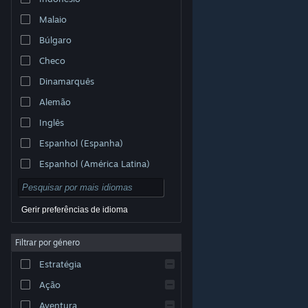
Malaio
Búlgaro
Checo
Dinamarquês
Alemão
Inglês
Espanhol (Espanha)
Espanhol (América Latina)
Gerir preferências de idioma
Filtrar por género
© Valve Corporation. Todos os direitos reservados.
Todas as marcas comerciais são propriedade dos
Estratégia
respetivos proprietários nos E.U.A. e outros países.
Política de Privacidade
|
Termos legais
|
Acessibilidade
|
Acordo de Subscrição Steam
|
Ação
Reembolsos
|
Cookies
Aventura