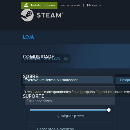
Instalar o Steam
iniciar sessão
|
Idioma
LOJA
COMUNIDADE
Developer: Toster12D3
SOBRE
Pesqu
0 resultados correspondentes à tua pesquisa. 8 produtos foram exc
SUPORTE
Filtrar por preço
Qualquer preço
Descontos e eventos