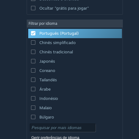
Ocultar "grátis para jogar"
Filtrar por idioma
Português (Portugal)
Chinês simplificado
Chinês tradicional
Japonês
Coreano
Tailandês
Árabe
Indonésio
Malaio
Búlgaro
Checo
Dinamarquês
Gerir preferências de idioma