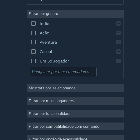
Alemão
Filtrar por género
Inglês
Indie
Espanhol (Espanha)
Ação
Espanhol (América Latina)
Aventura
Casual
Um Só Jogador
Simulação
RPG
Mostrar tipos selecionados
Estratégia
2D
Filtrar por n.º de jogadores
Acesso Antecipado
Filtrar por funcionalidade
3D
Filtrar por compatibilidade com comando
Grátis para Jogar
Boa Atmosfera
Filtrar por opção de acessibilidade