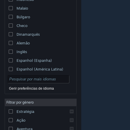
Malaio
Búlgaro
Checo
Dinamarquês
Alemão
Inglês
Espanhol (Espanha)
Espanhol (América Latina)
Gerir preferências de idioma
Filtrar por género
© Valve Corporation. Todos os direitos reservados.
Todas as marcas comerciais são propriedade dos
Estratégia
respetivos proprietários nos E.U.A. e outros países.
Política de Privacidade
|
Termos legais
|
Acessibilidade
|
Acordo de Subscrição Steam
|
Ação
Reembolsos
|
Cookies
Aventura