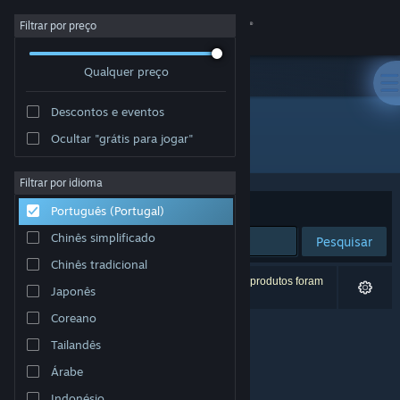
Iniciar sessão
Filtrar por preço
Qualquer preço
Loja
Descontos e eventos
Comunidade
Ocultar "grátis para jogar"
Developer: Torch60
Sobre
Filtrar por idioma
Ordenar por
Relevância
Português (Portugal)
Apoio
Chinês simplificado
Pesquisar
Chinês tradicional
Alterar idioma
0 resultados correspondentes à tua pesquisa. 5 produtos foram
Japonês
excluídos com base nas tuas preferências.
Instala a app móvel do Steam
Coreano
Tailandês
Ver versão para computadores
Árabe
Indonésio