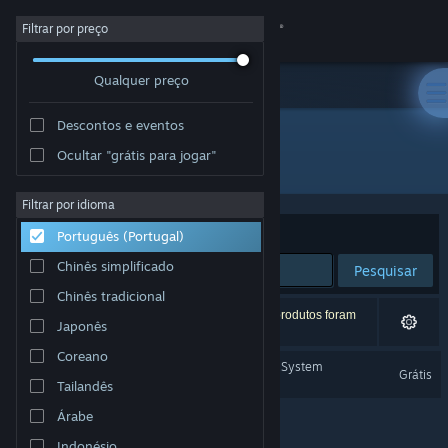
Iniciar sessão
Filtrar por preço
Qualquer preço
Loja
Descontos e eventos
Comunidade
Ocultar "grátis para jogar"
Developer: TheDollarGameStore
Sobre
Filtrar por idioma
Ordenar por
Relevância
Português (Portugal)
Apoio
Chinês simplificado
Pesquisar
Chinês tradicional
Alterar idioma
1 resultado correspondente à tua pesquisa. 11 produtos foram
Japonês
excluídos com base nas tuas preferências.
Instala a app móvel do Steam
Coreano
Welcome To Your Immune System
Grátis
Tailandês
Ver versão para computadores
Árabe
Indonésio