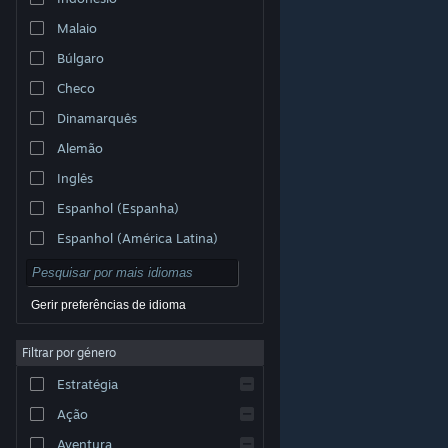
Malaio
Búlgaro
Checo
Dinamarquês
Alemão
Inglês
Espanhol (Espanha)
Espanhol (América Latina)
Gerir preferências de idioma
Filtrar por género
© Valve Corporation. Todos os direitos reservados.
Todas as marcas comerciais são propriedade dos
Estratégia
respetivos proprietários nos E.U.A. e outros países.
Política de Privacidade
|
Termos legais
|
Acessibilidade
|
Acordo de Subscrição Steam
|
Ação
Reembolsos
|
Cookies
Aventura