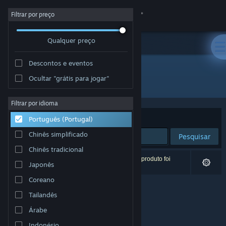
Iniciar sessão
Filtrar por preço
Qualquer preço
Loja
Descontos e eventos
Comunidade
Ocultar "grátis para jogar"
Developer: The Last Developer
Sobre
Filtrar por idioma
Ordenar por
Relevância
Português (Portugal)
Apoio
Chinês simplificado
Pesquisar
Chinês tradicional
Alterar idioma
0 resultados correspondentes à tua pesquisa. 1 produto foi
Japonês
excluído com base nas tuas preferências.
Instala a app móvel do Steam
Coreano
Tailandês
Ver versão para computadores
Árabe
Indonésio