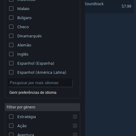
BLADECHIMERA - Original Soundtrack
$7.99
Malaio
Búlgaro
Checo
Dinamarquês
Alemão
Inglês
Espanhol (Espanha)
Espanhol (América Latina)
Gerir preferências de idioma
Filtrar por género
© Valve Corporation. Todos os direitos reservados.
Todas as marcas comerciais são propriedade dos
Estratégia
respetivos proprietários nos E.U.A. e outros países.
Política de Privacidade
|
Termos legais
|
Acessibilidade
|
Acordo de Subscrição Steam
|
Ação
Reembolsos
|
Cookies
Aventura