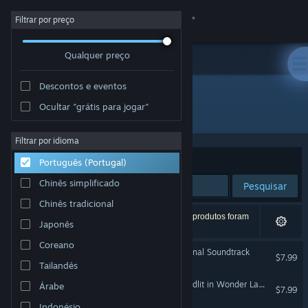
Iniciar sessão
Filtrar por preço
Qualquer preço
Loja
Descontos e eventos
Comunidade
Ocultar "grátis para jogar"
Developer: Team Ladybug
Sobre
Filtrar por idioma
Ordenar por
Relevância
Português (Portugal)
Apoio
Chinês simplificado
Pesquisar
Chinês tradicional
Alterar idioma
3 resultados correspondentes à tua pesquisa. 5 produtos foram
Japonês
excluídos com base nas tuas preferências.
Instala a app móvel do Steam
Coreano
Touhou Luna Nights - Original Soundtrack
$7.99
Tailandês
Ver versão para computadores
Record of Lodoss War-Deedlit in Wonder Labyrinth- Original Soundtrack
Árabe
$7.99
Indonésio