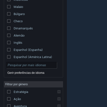
Malaio
Búlgaro
Checo
Dinamarquês
Alemão
Inglês
Espanhol (Espanha)
Espanhol (América Latina)
Gerir preferências de idioma
Filtrar por género
© Valve Corporation. Todos os direitos reservados.
Todas as marcas comerciais são propriedade dos
Estratégia
respetivos proprietários nos E.U.A. e outros países.
Política de Privacidade
|
Termos legais
|
Acessibilidade
|
Acordo de Subscrição Steam
|
Ação
Reembolsos
|
Cookies
Aventura