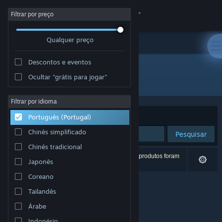
Iniciar sessão
Filtrar por preço
Qualquer preço
Loja
Descontos e eventos
Comunidade
Ocultar "grátis para jogar"
Developer: Team Jade
Sobre
Filtrar por idioma
Ordenar por
Relevância
Português (Portugal)
Apoio
Chinês simplificado
Pesquisar
Chinês tradicional
Alterar idioma
0 resultados correspondentes à tua pesquisa. 2 produtos foram
Japonês
excluídos com base nas tuas preferências.
Instala a app móvel do Steam
Coreano
Tailandês
Ver versão para computadores
Árabe
Indonésio