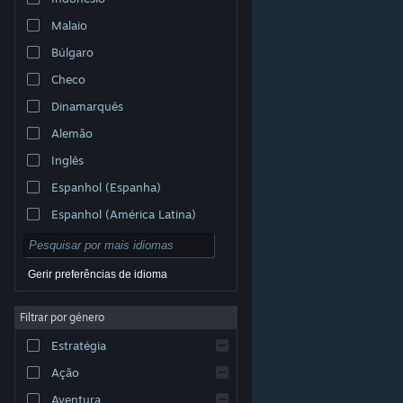
Malaio
Búlgaro
Checo
Dinamarquês
Alemão
Inglês
Espanhol (Espanha)
Espanhol (América Latina)
Gerir preferências de idioma
Filtrar por género
© Valve Corporation. Todos os direitos reservados.
Todas as marcas comerciais são propriedade dos
Estratégia
respetivos proprietários nos E.U.A. e outros países.
Política de Privacidade
|
Termos legais
|
Acessibilidade
|
Acordo de Subscrição Steam
|
Ação
Reembolsos
|
Cookies
Aventura