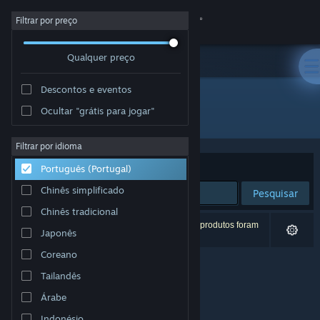
Iniciar sessão
Filtrar por preço
Qualquer preço
Loja
Descontos e eventos
Comunidade
Ocultar "grátis para jogar"
Developer: StoryTale Studios
Sobre
Filtrar por idioma
Ordenar por
Relevância
Português (Portugal)
Apoio
Chinês simplificado
Pesquisar
Chinês tradicional
Alterar idioma
0 resultados correspondentes à tua pesquisa. 3 produtos foram
Japonês
excluídos com base nas tuas preferências.
Instala a app móvel do Steam
Coreano
Tailandês
Ver versão para computadores
Árabe
Indonésio