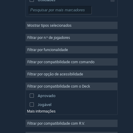
Grátis para Jogar
RPG
Mostrar tipos selecionados
Multijogador em Massa
Indie
Filtrar por n.º de jogadores
Acesso Antecipado
Filtrar por funcionalidade
Casual
Filtrar por compatibilidade com comando
Simulação
Corridas
Filtrar por opção de acessibilidade
Desporto
Filtrar por compatibilidade com o Deck
Produção de Vídeo
Aprovado
Edição de Fotografias
Jogável
Mais informações
Filtrar por compatibilidade com R.V.