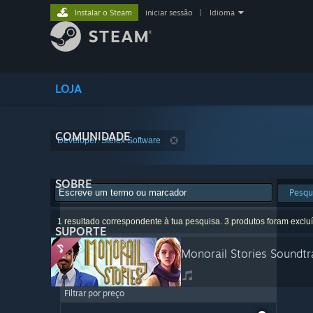
Instalar o Steam
iniciar sessão
|
Idioma
LOJA
COMUNIDADE
Developer: Stelex Software
SOBRE
Pesqu
1 resultado correspondente à tua pesquisa. 3 produtos foram exclu
SUPORTE
Monorail Stories Soundtr
Filtrar por preço