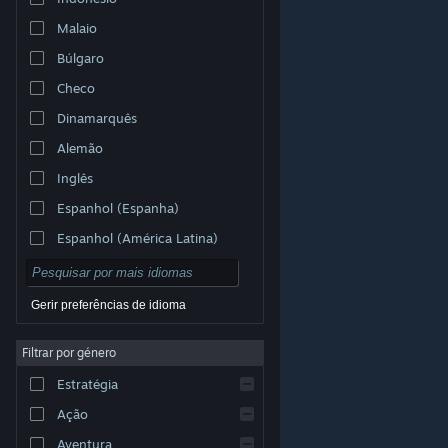
Malaio
Búlgaro
Checo
Dinamarquês
Alemão
Inglês
Espanhol (Espanha)
Espanhol (América Latina)
Gerir preferências de idioma
Filtrar por género
© Valve Corporation. Todos os direitos reservados.
Todas as marcas comerciais são propriedade dos
Estratégia
respetivos proprietários nos E.U.A. e outros países.
Política de Privacidade
|
Termos legais
|
Acessibilidade
|
Acordo de Subscrição Steam
|
Ação
Reembolsos
|
Cookies
Aventura