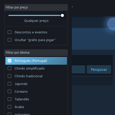
Iniciar sessão
Filtrar por preço
Qualquer preço
Loja
Descontos e eventos
Comunidade
Ocultar "grátis para jogar"
Developer: Soul Catapult
Sobre
Filtrar por idioma
Ordenar por
Relevância
Português (Portugal)
Apoio
Chinês simplificado
Pesquisar
Chinês tradicional
Alterar idioma
0 resultados correspondentes à tua pesquisa.
Japonês
Instala a app móvel do Steam
Coreano
Tailandês
Ver versão para computadores
Árabe
Indonésio