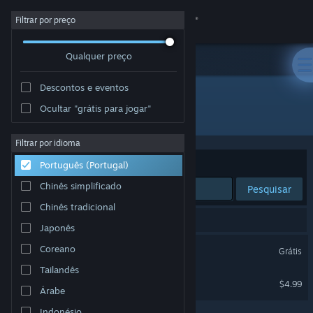
Iniciar sessão
Filtrar por preço
Qualquer preço
Loja
Descontos e eventos
Comunidade
Ocultar "grátis para jogar"
Developer: Sky
Sobre
Filtrar por idioma
Ordenar por
Relevância
Português (Portugal)
Apoio
Chinês simplificado
Pesquisar
Chinês tradicional
Alterar idioma
2 resultados correspondentes à tua pesquisa.
Japonês
Instala a app móvel do Steam
Banana
Coreano
Grátis
Tailandês
Ver versão para computadores
Banana OST
$4.99
Árabe
Indonésio