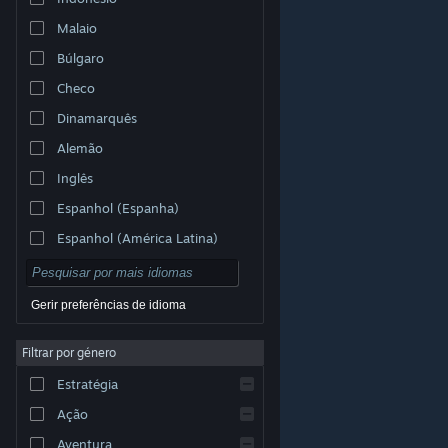
Malaio
Búlgaro
Checo
Dinamarquês
Alemão
Inglês
Espanhol (Espanha)
Espanhol (América Latina)
Gerir preferências de idioma
Filtrar por género
© Valve Corporation. Todos os direitos reservados.
Todas as marcas comerciais são propriedade dos
Estratégia
respetivos proprietários nos E.U.A. e outros países.
Política de Privacidade
|
Termos legais
|
Acessibilidade
|
Acordo de Subscrição Steam
|
Ação
Reembolsos
|
Cookies
Aventura