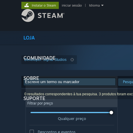
Instalar o Steam
iniciar sessão
|
Idioma
LOJA
COMUNIDADE
Developer: Signal Studios
SOBRE
Pesqu
0 resultados correspondentes à tua pesquisa. 3 produtos foram exc
SUPORTE
Filtrar por preço
Qualquer preço
Descontos e eventos