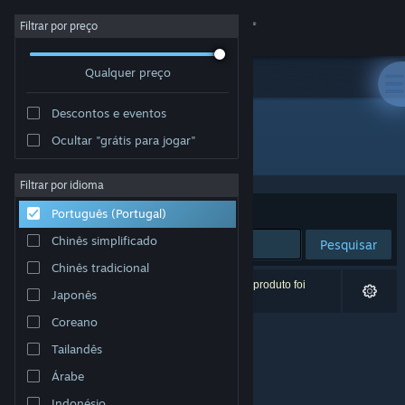
Iniciar sessão
Filtrar por preço
Qualquer preço
Loja
Descontos e eventos
Comunidade
Ocultar "grátis para jogar"
Developer: ShieldWork Studios
Sobre
Filtrar por idioma
Ordenar por
Relevância
Português (Portugal)
Apoio
Chinês simplificado
Pesquisar
Chinês tradicional
Alterar idioma
0 resultados correspondentes à tua pesquisa. 1 produto foi
Japonês
excluído com base nas tuas preferências.
Instala a app móvel do Steam
Coreano
Tailandês
Ver versão para computadores
Árabe
Indonésio