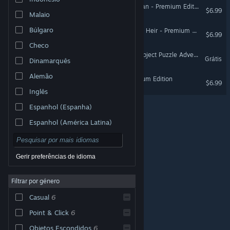
Dreamscapes: The Sandman - Premium Edition
$6.99
Malaio
Búlgaro
Dreamscapes: Nightmare's Heir - Premium Edition
$6.99
Checo
Spellchanted 2D Hidden Object Puzzle Adveture Tile-Matching
Grátis
Dinamarquês
Alemão
Fall of the New Age Premium Edition
$6.99
Inglês
Espanhol (Espanha)
Espanhol (América Latina)
Gerir preferências de idioma
Filtrar por género
© Valve Corporation. Todos os direitos reservados.
Todas as marcas comerciais são propriedade dos
Casual
6
respetivos proprietários nos E.U.A. e outros países.
Política de Privacidade
|
Termos legais
|
Acessibilidade
|
Acordo de Subscrição Steam
|
Point & Click
6
Reembolsos
|
Cookies
Objetos Escondidos
6