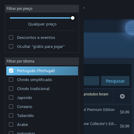
Iniciar sessão
Filtrar por preço
Qualquer preço
Loja
Descontos e eventos
Comunidade
Ocultar "grátis para jogar"
Developer: Shaman Games Studio
Sobre
Filtrar por idioma
Ordenar por
Relevância
Português (Portugal)
Apoio
Chinês simplificado
Pesquisar
Chinês tradicional
Alterar idioma
6 resultados correspondentes à tua pesquisa. 7 produtos foram
Japonês
excluídos com base nas tuas preferências.
Instala a app móvel do Steam
Coreano
Namariel Legends: Iron Lord Premium Edition
$6.99
Tailandês
Ver versão para computadores
Witch's Pranks: Frog's Fortune Collector's Edition
Árabe
$6.99
Indonésio