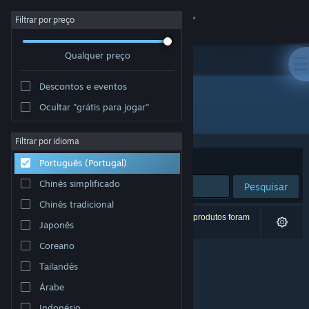
Iniciar sessão
Filtrar por preço
Qualquer preço
Loja
Descontos e eventos
Comunidade
Ocultar "grátis para jogar"
Developer: Seidlsoft
Sobre
Filtrar por idioma
Ordenar por
Relevância
Português (Portugal)
Apoio
Chinês simplificado
Pesquisar
Chinês tradicional
Alterar idioma
0 resultados correspondentes à tua pesquisa. 2 produtos foram
Japonês
excluídos com base nas tuas preferências.
Instala a app móvel do Steam
Coreano
Tailandês
Ver versão para computadores
Árabe
Indonésio