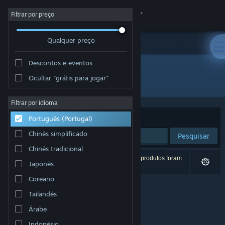
Iniciar sessão
Filtrar por preço
Qualquer preço
Loja
Descontos e eventos
Comunidade
Ocultar "grátis para jogar"
Developer: Seidlsoft
Sobre
Filtrar por idioma
Ordenar por
Relevância
Português (Portugal)
Apoio
Chinês simplificado
Pesquisar
Chinês tradicional
Alterar idioma
0 resultados correspondentes à tua pesquisa. 2 produtos foram
Japonês
excluídos com base nas tuas preferências.
Instala a app móvel do Steam
Coreano
Tailandês
Ver versão para computadores
Árabe
Indonésio