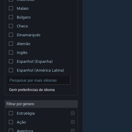
Malaio
Búlgaro
Checo
Dinamarquês
Alemão
Inglês
Espanhol (Espanha)
Espanhol (América Latina)
Gerir preferências de idioma
Filtrar por género
© Valve Corporation. Todos os direitos reservados.
Todas as marcas comerciais são propriedade dos
Estratégia
respetivos proprietários nos E.U.A. e outros países.
Política de Privacidade
|
Termos legais
|
Acessibilidade
|
Acordo de Subscrição Steam
|
Ação
Reembolsos
|
Cookies
Aventura