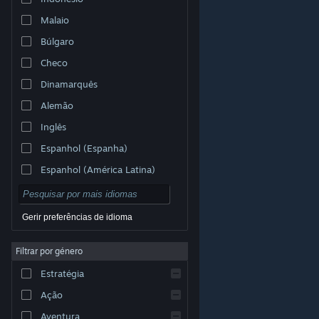
Malaio
Búlgaro
Checo
Dinamarquês
Alemão
Inglês
Espanhol (Espanha)
Espanhol (América Latina)
Gerir preferências de idioma
Filtrar por género
© Valve Corporation. Todos os direitos reservados.
Todas as marcas comerciais são propriedade dos
Estratégia
respetivos proprietários nos E.U.A. e outros países.
Política de Privacidade
|
Termos legais
|
Acessibilidade
|
Acordo de Subscrição Steam
|
Ação
Reembolsos
|
Cookies
Aventura