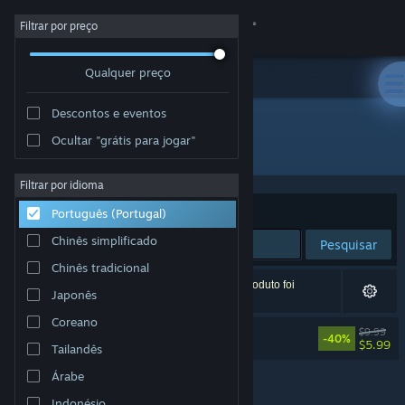
Iniciar sessão
Filtrar por preço
Qualquer preço
Loja
Descontos e eventos
Comunidade
Ocultar "grátis para jogar"
Developer: Sebastian Valbuena
Sobre
Filtrar por idioma
Ordenar por
Relevância
Português (Portugal)
Apoio
Chinês simplificado
Pesquisar
Chinês tradicional
Alterar idioma
1 resultado correspondente à tua pesquisa. 1 produto foi
Japonês
excluído com base nas tuas preferências.
Instala a app móvel do Steam
Coreano
despelote Soundtrack
$9.99
-40%
$5.99
Tailandês
Ver versão para computadores
Árabe
Indonésio