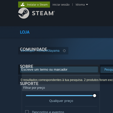
Instalar o Steam
iniciar sessão
|
Idioma
LOJA
COMUNIDADE
Developer: RomanKitayama
SOBRE
Pesqu
0 resultados correspondentes à tua pesquisa. 2 produtos foram exc
SUPORTE
Filtrar por preço
Qualquer preço
Descontos e eventos