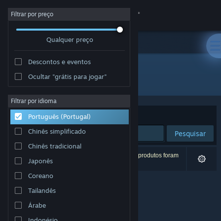
Iniciar sessão
Filtrar por preço
Qualquer preço
Loja
Descontos e eventos
Comunidade
Ocultar "grátis para jogar"
Developer: RJ Arcade
Sobre
Filtrar por idioma
Ordenar por
Relevância
Português (Portugal)
Apoio
Chinês simplificado
Pesquisar
Chinês tradicional
Alterar idioma
0 resultados correspondentes à tua pesquisa. 3 produtos foram
Japonês
excluídos com base nas tuas preferências.
Instala a app móvel do Steam
Coreano
Tailandês
Ver versão para computadores
Árabe
Indonésio