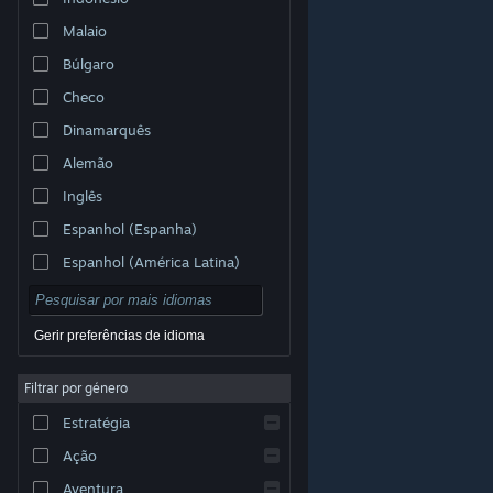
Malaio
Búlgaro
Checo
Dinamarquês
Alemão
Inglês
Espanhol (Espanha)
Espanhol (América Latina)
Gerir preferências de idioma
Filtrar por género
© Valve Corporation. Todos os direitos reservados.
Todas as marcas comerciais são propriedade dos
Estratégia
respetivos proprietários nos E.U.A. e outros países.
Política de Privacidade
|
Termos legais
|
Acessibilidade
|
Acordo de Subscrição Steam
|
Ação
Reembolsos
|
Cookies
Aventura