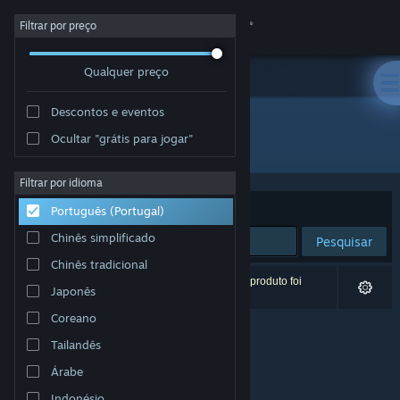
Iniciar sessão
Filtrar por preço
Qualquer preço
Loja
Descontos e eventos
Comunidade
Ocultar "grátis para jogar"
Developer: Quantum Soup Studios
Sobre
Filtrar por idioma
Ordenar por
Relevância
Português (Portugal)
Apoio
Chinês simplificado
Pesquisar
Chinês tradicional
Alterar idioma
0 resultados correspondentes à tua pesquisa. 1 produto foi
Japonês
excluído com base nas tuas preferências.
Instala a app móvel do Steam
Coreano
Tailandês
Ver versão para computadores
Árabe
Indonésio