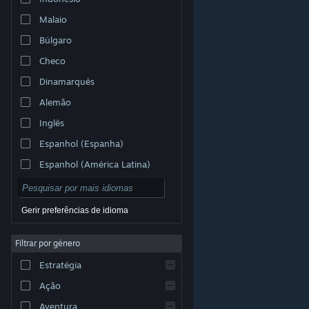
Malaio
Búlgaro
Checo
Dinamarquês
Alemão
Inglês
Espanhol (Espanha)
Espanhol (América Latina)
Gerir preferências de idioma
Filtrar por género
© Valve Corporation. Todos os direitos reservados.
Todas as marcas comerciais são propriedade dos
Estratégia
respetivos proprietários nos E.U.A. e outros países.
Política de Privacidade
|
Termos legais
|
Acessibilidade
|
Acordo de Subscrição Steam
|
Ação
Reembolsos
|
Cookies
Aventura