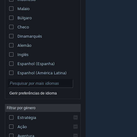
Malaio
Búlgaro
Checo
Dinamarquês
Alemão
Inglês
Espanhol (Espanha)
Espanhol (América Latina)
Gerir preferências de idioma
Filtrar por género
© Valve Corporation. Todos os direitos reservados.
Todas as marcas comerciais são propriedade dos
Estratégia
respetivos proprietários nos E.U.A. e outros países.
Política de Privacidade
|
Termos legais
|
Acessibilidade
|
Acordo de Subscrição Steam
|
Ação
Reembolsos
|
Cookies
Aventura