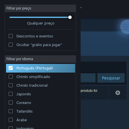
Iniciar sessão
Filtrar por preço
Qualquer preço
Loja
Descontos e eventos
Comunidade
Ocultar "grátis para jogar"
Developer: QED Games
Sobre
Filtrar por idioma
Ordenar por
Relevância
Português (Portugal)
Apoio
Chinês simplificado
Pesquisar
Chinês tradicional
Alterar idioma
0 resultados correspondentes à tua pesquisa. 1 produto foi
Japonês
excluído com base nas tuas preferências.
Instala a app móvel do Steam
Coreano
Tailandês
Ver versão para computadores
Árabe
Indonésio