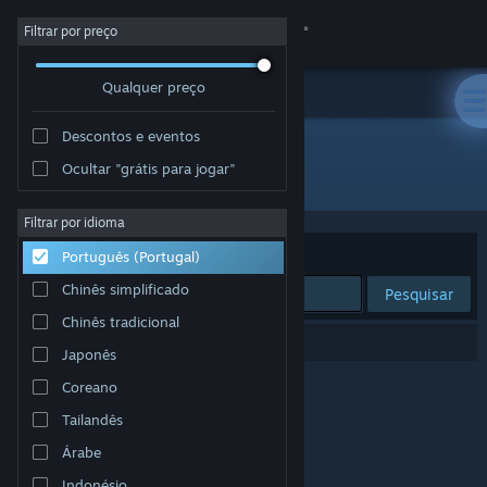
Iniciar sessão
Filtrar por preço
Qualquer preço
Loja
Descontos e eventos
Comunidade
Ocultar "grátis para jogar"
Developer: PurpleLamp
Sobre
Filtrar por idioma
Ordenar por
Relevância
Português (Portugal)
Apoio
Chinês simplificado
Pesquisar
Chinês tradicional
Alterar idioma
0 resultados correspondentes à tua pesquisa.
Japonês
Instala a app móvel do Steam
Coreano
Tailandês
Ver versão para computadores
Árabe
Indonésio