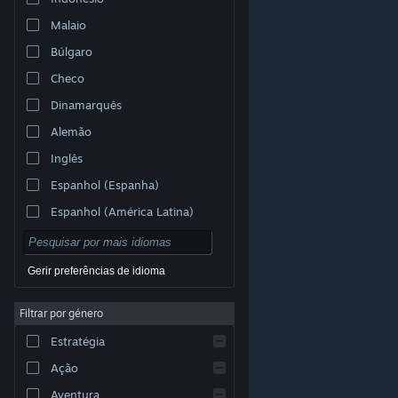
Malaio
Búlgaro
Checo
Dinamarquês
Alemão
Inglês
Espanhol (Espanha)
Espanhol (América Latina)
Gerir preferências de idioma
Filtrar por género
© Valve Corporation. Todos os direitos reservados.
Todas as marcas comerciais são propriedade dos
Estratégia
respetivos proprietários nos E.U.A. e outros países.
Política de Privacidade
|
Termos legais
|
Acessibilidade
|
Acordo de Subscrição Steam
|
Ação
Reembolsos
|
Cookies
Aventura