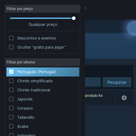
Iniciar sessão
Filtrar por preço
Qualquer preço
Loja
Descontos e eventos
Comunidade
Ocultar "grátis para jogar"
Developer: ProGames Studio
Sobre
Filtrar por idioma
Ordenar por
Relevância
Português (Portugal)
Apoio
Chinês simplificado
Pesquisar
Chinês tradicional
Alterar idioma
0 resultados correspondentes à tua pesquisa. 1 produto foi
Japonês
excluído com base nas tuas preferências.
Instala a app móvel do Steam
Coreano
Tailandês
Ver versão para computadores
Árabe
Indonésio