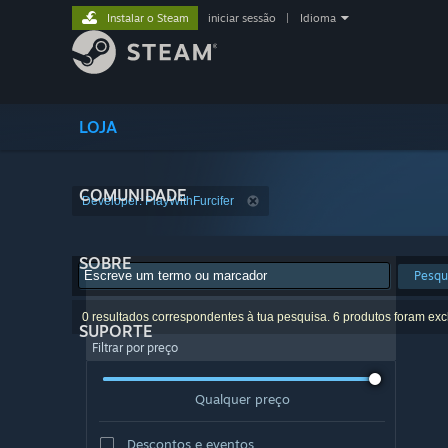
Instalar o Steam
iniciar sessão
|
Idioma
LOJA
COMUNIDADE
Developer: PlayWithFurcifer
SOBRE
Pesqu
0 resultados correspondentes à tua pesquisa. 6 produtos foram exc
SUPORTE
Filtrar por preço
Qualquer preço
Descontos e eventos