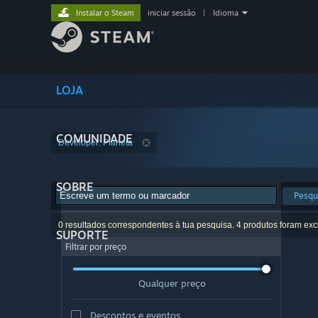
Instalar o Steam
iniciar sessão
|
Idioma
LOJA
COMUNIDADE
Developer: Planeta
SOBRE
Pesqu
0 resultados correspondentes à tua pesquisa. 4 produtos foram exc
SUPORTE
Filtrar por preço
Qualquer preço
Descontos e eventos