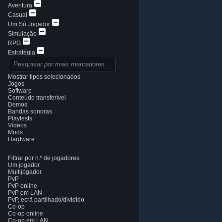
Aventura
Casual
Um Só Jogador
Simulação
RPG
Estratégia
2D
Acesso Antecipado
Mostrar tipos selecionados
3D
Jogos
Grátis para Jogar
Software
Conteúdo transferível
Boa Atmosfera
Demos
História Excelente
Bandas sonoras
Colorido
Playtests
Vídeos
Exploração
Mods
Hardware
Filtrar por n.º de jogadores
Um jogador
Multijogador
PvP
© Valve Corporation. Todos os direitos reservados.
PvP online
Todas as marcas comerciais são propriedade dos
respetivos proprietários nos E.U.A. e outros países.
PvP em LAN
Política de Privacidade
|
Termos legais
|
PvP, ecrã partilhado/dividido
Acessibilidade
|
Acordo de Subscrição Steam
|
Co-op
Reembolsos
|
Cookies
Co-op online
Co-op em LAN