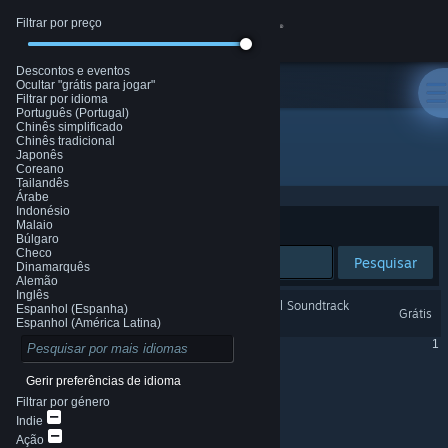
Filtrar por preço
Iniciar sessão
Descontos e eventos
Loja
Ocultar "grátis para jogar"
Filtrar por idioma
Português (Portugal)
Chinês simplificado
Comunidade
Chinês tradicional
Todos os produtos
Japonês
Coreano
Tailandês
Sobre
Árabe
Indonésio
Malaio
Ordenar por
Relevância
Búlgaro
Apoio
Checo
Pesquisar
Dinamarquês
Alemão
Inglês
Garden Simulator - Original Soundtrack
Alterar idioma
Espanhol (Espanha)
Grátis
Espanhol (América Latina)
a mostrar 1 - 1 de 1
1
Instala a app móvel do Steam
Gerir preferências de idioma
Ver versão para computadores
Filtrar por género
Indie
Ação