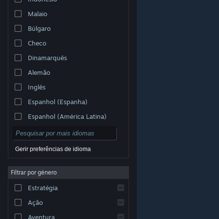
Malaio
Búlgaro
Checo
Dinamarquês
Alemão
Inglês
Espanhol (Espanha)
Espanhol (América Latina)
Gerir preferências de idioma
Filtrar por género
© Valve Corporation. Todos os direitos reservados.
Todas as marcas comerciais são propriedade dos
Estratégia
respetivos proprietários nos E.U.A. e outros países.
Política de Privacidade
|
Termos legais
|
Acessibilidade
|
Acordo de Subscrição Steam
|
Ação
Reembolsos
|
Cookies
Aventura