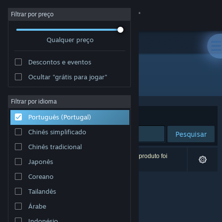
Iniciar sessão
Filtrar por preço
Qualquer preço
Loja
Descontos e eventos
Comunidade
Ocultar "grátis para jogar"
Developer: Origin8 Technologies Ltd
Sobre
Filtrar por idioma
Ordenar por
Relevância
Português (Portugal)
Apoio
Chinês simplificado
Pesquisar
Chinês tradicional
Alterar idioma
0 resultados correspondentes à tua pesquisa. 1 produto foi
Japonês
excluído com base nas tuas preferências.
Instala a app móvel do Steam
Coreano
Tailandês
Ver versão para computadores
Árabe
Indonésio