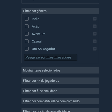
Alemão
Filtrar por género
Inglês
Indie
Espanhol (Espanha)
Ação
Espanhol (América Latina)
Aventura
Casual
Um Só Jogador
Simulação
RPG
Mostrar tipos selecionados
Estratégia
2D
Filtrar por n.º de jogadores
Acesso Antecipado
Filtrar por funcionalidade
3D
Filtrar por compatibilidade com comando
Grátis para Jogar
Boa Atmosfera
Filtrar por opção de acessibilidade