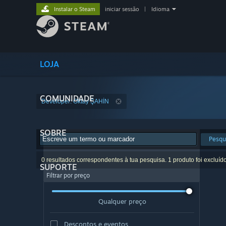
Instalar o Steam
iniciar sessão
|
Idioma
LOJA
COMUNIDADE
Developer: Oktay ŞAHİN
SOBRE
Pesqu
0 resultados correspondentes à tua pesquisa. 1 produto foi excluíd
SUPORTE
Filtrar por preço
Qualquer preço
Descontos e eventos