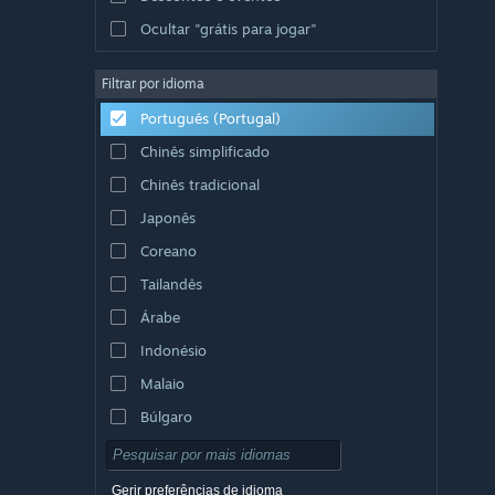
Ocultar "grátis para jogar"
Filtrar por idioma
Português (Portugal)
Chinês simplificado
Chinês tradicional
Japonês
Coreano
Tailandês
Árabe
Indonésio
Malaio
Búlgaro
Checo
Dinamarquês
Gerir preferências de idioma