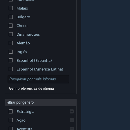
Malaio
Búlgaro
Checo
Dinamarquês
Alemão
Inglês
Espanhol (Espanha)
Espanhol (América Latina)
Gerir preferências de idioma
Filtrar por género
© Valve Corporation. Todos os direitos reservados.
Todas as marcas comerciais são propriedade dos
Estratégia
respetivos proprietários nos E.U.A. e outros países.
Política de Privacidade
|
Termos legais
|
Acessibilidade
|
Acordo de Subscrição Steam
|
Ação
Reembolsos
|
Cookies
Aventura