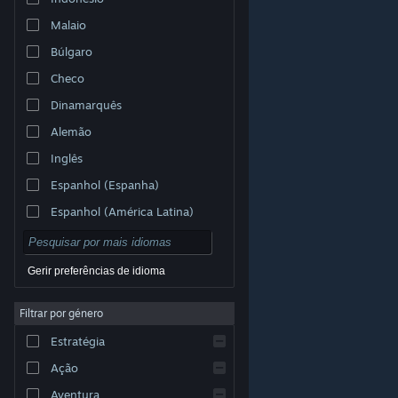
Malaio
Búlgaro
Checo
Dinamarquês
Alemão
Inglês
Espanhol (Espanha)
Espanhol (América Latina)
Gerir preferências de idioma
Filtrar por género
© Valve Corporation. Todos os direitos reservados.
Todas as marcas comerciais são propriedade dos
Estratégia
respetivos proprietários nos E.U.A. e outros países.
Política de Privacidade
|
Termos legais
|
Acessibilidade
|
Acordo de Subscrição Steam
|
Ação
Reembolsos
|
Cookies
Aventura