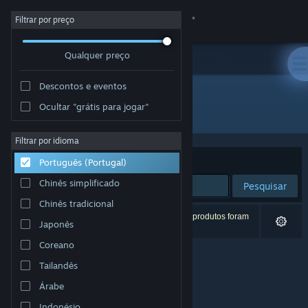
Iniciar sessão
Filtrar por preço
Qualquer preço
Loja
Descontos e eventos
Comunidade
Ocultar "grátis para jogar"
Developer: Memes Games
Sobre
Filtrar por idioma
Ordenar por
Relevância
Português (Portugal)
Apoio
Chinês simplificado
Pesquisar
Chinês tradicional
Alterar idioma
0 resultados correspondentes à tua pesquisa. 2 produtos foram
Japonês
excluídos com base nas tuas preferências.
Instala a app móvel do Steam
Coreano
Tailandês
Ver versão para computadores
Árabe
Indonésio