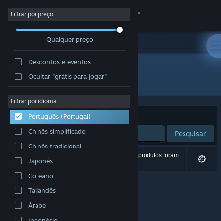
Iniciar sessão
Filtrar por preço
Qualquer preço
Loja
Descontos e eventos
Comunidade
Ocultar "grátis para jogar"
Developer: MalumGames
Sobre
Filtrar por idioma
Ordenar por
Relevância
Português (Portugal)
Apoio
Chinês simplificado
Pesquisar
Chinês tradicional
Alterar idioma
0 resultados correspondentes à tua pesquisa. 7 produtos foram
Japonês
excluídos com base nas tuas preferências.
Instala a app móvel do Steam
Coreano
Tailandês
Ver versão para computadores
Árabe
Indonésio