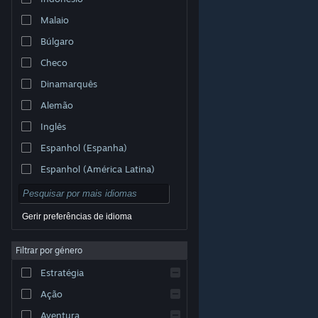
Malaio
Búlgaro
Checo
Dinamarquês
Alemão
Inglês
Espanhol (Espanha)
Espanhol (América Latina)
Gerir preferências de idioma
Filtrar por género
© Valve Corporation. Todos os direitos reservados.
Todas as marcas comerciais são propriedade dos
Estratégia
respetivos proprietários nos E.U.A. e outros países.
Política de Privacidade
|
Termos legais
|
Acessibilidade
|
Acordo de Subscrição Steam
|
Ação
Reembolsos
|
Cookies
Aventura