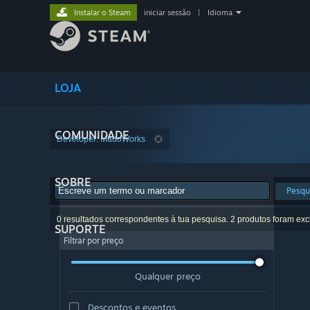
Instalar o Steam
iniciar sessão
|
Idioma
LOJA
COMUNIDADE
Developer: MadoWorks
SOBRE
Pesqu
0 resultados correspondentes à tua pesquisa. 2 produtos foram exc
SUPORTE
Filtrar por preço
Qualquer preço
Descontos e eventos