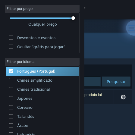
Iniciar sessão
Filtrar por preço
Qualquer preço
Loja
Descontos e eventos
Comunidade
Ocultar "grátis para jogar"
Developer: Lisa Schertler
Sobre
Filtrar por idioma
Ordenar por
Relevância
Português (Portugal)
Apoio
Chinês simplificado
Pesquisar
Chinês tradicional
Alterar idioma
0 resultados correspondentes à tua pesquisa. 1 produto foi
Japonês
excluído com base nas tuas preferências.
Instala a app móvel do Steam
Coreano
Tailandês
Ver versão para computadores
Árabe
Indonésio