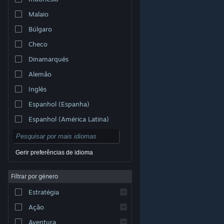
Malaio
Búlgaro
Checo
Dinamarquês
Alemão
Inglês
Espanhol (Espanha)
Espanhol (América Latina)
Gerir preferências de idioma
Filtrar por género
© Valve Corporation. Todos os direitos reservados.
Todas as marcas comerciais são propriedade dos
Estratégia
respetivos proprietários nos E.U.A. e outros países.
Política de Privacidade
|
Termos legais
|
Acessibilidade
|
Acordo de Subscrição Steam
|
Ação
Reembolsos
|
Cookies
Aventura