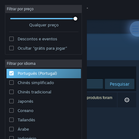
Iniciar sessão
Filtrar por preço
Qualquer preço
Loja
Descontos e eventos
Comunidade
Ocultar "grátis para jogar"
Developer: Lemon Squeezy
Sobre
Filtrar por idioma
Ordenar por
Relevância
Português (Portugal)
Apoio
Chinês simplificado
Pesquisar
Chinês tradicional
Alterar idioma
0 resultados correspondentes à tua pesquisa. 2 produtos foram
Japonês
excluídos com base nas tuas preferências.
Instala a app móvel do Steam
Coreano
Tailandês
Ver versão para computadores
Árabe
Indonésio