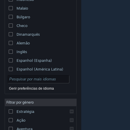
Malaio
Búlgaro
Checo
Dinamarquês
Alemão
Inglês
Espanhol (Espanha)
Espanhol (América Latina)
Gerir preferências de idioma
Filtrar por género
© Valve Corporation. Todos os direitos reservados.
Todas as marcas comerciais são propriedade dos
Estratégia
respetivos proprietários nos E.U.A. e outros países.
Política de Privacidade
|
Termos legais
|
Acessibilidade
|
Acordo de Subscrição Steam
|
Ação
Reembolsos
|
Cookies
Aventura