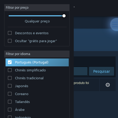
Iniciar sessão
Filtrar por preço
Qualquer preço
Loja
Descontos e eventos
Comunidade
Ocultar "grátis para jogar"
Developer: Joseph Caero
Sobre
Filtrar por idioma
Ordenar por
Relevância
Português (Portugal)
Apoio
Chinês simplificado
Pesquisar
Chinês tradicional
Alterar idioma
0 resultados correspondentes à tua pesquisa. 1 produto foi
Japonês
excluído com base nas tuas preferências.
Instala a app móvel do Steam
Coreano
Tailandês
Ver versão para computadores
Árabe
Indonésio