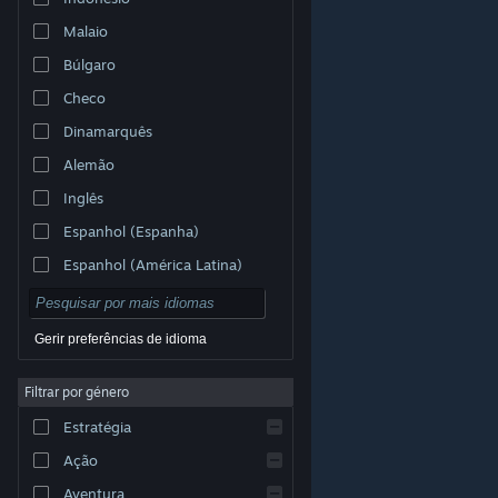
Malaio
Búlgaro
Checo
Dinamarquês
Alemão
Inglês
Espanhol (Espanha)
Espanhol (América Latina)
Gerir preferências de idioma
Filtrar por género
© Valve Corporation. Todos os direitos reservados.
Todas as marcas comerciais são propriedade dos
Estratégia
respetivos proprietários nos E.U.A. e outros países.
Política de Privacidade
|
Termos legais
|
Acessibilidade
|
Acordo de Subscrição Steam
|
Ação
Reembolsos
|
Cookies
Aventura